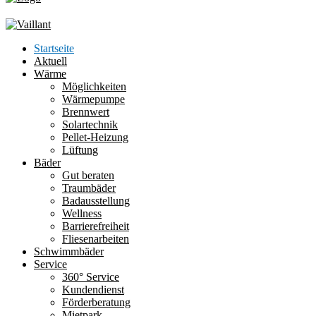
Startseite
Aktuell
Wärme
Möglichkeiten
Wärmepumpe
Brennwert
Solartechnik
Pellet-Heizung
Lüftung
Bäder
Gut beraten
Traumbäder
Badausstellung
Wellness
Barrierefreiheit
Fliesenarbeiten
Schwimmbäder
Service
360° Service
Kundendienst
Förderberatung
Mietpark