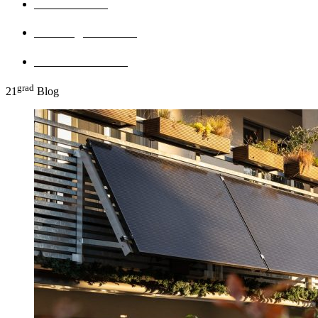
Solartechnik
Lüftung & Klima
Bäder + Sanitär
grad
21
Blog