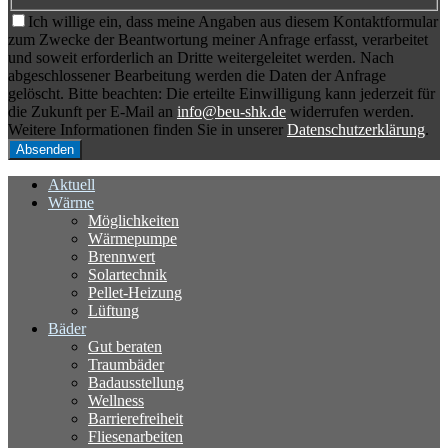
Ich willige ein, dass meine Angaben aus diesem Kontaktformular
zum Zwecke der Beantwortung meiner Anfrage erfasst, verarbeitet
und soweit erforderlich an Dritte weitergeleitet werden. Nach
abgeschlossener Bearbeitung werden die Daten der Anfrage
gelöscht. Bitte beachten: Die erteilte Einwilligung kann jederzeit für
die Zukunft per E-Mail an
info@beu-shk.de
widerrufen werden.
Weitere Informationen finden Sie in unserer
Datenschutzerklärung
.
Aktuell
Wärme
Möglichkeiten
Wärmepumpe
Brennwert
Solartechnik
Pellet-Heizung
Lüftung
Bäder
Gut beraten
Traumbäder
Badausstellung
Wellness
Barrierefreiheit
Fliesenarbeiten