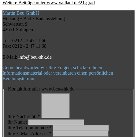
Weitere Beiträge unter www.vaillant.de/21-grad
Martin Beu GmbH
Heizung • Bad • Badausstellung
Schwertstr. 9
42651 Solingen
Tel.: 0212 - 2 47 11 66
Fax: 0212 - 2 47 11 68
E-Mail:
info@beu-shk.de
Gerne beantworten wir Ihre Fragen, schicken Ihnen
Informationsmaterial oder vereinbaren einen persönlichen
Beratungstermin.
Kontaktformular www.beu-shk.de
Ihre Nachricht: *
Ihr Name:
Ihre Telefonnummer: *
Ihre E-Mail Adresse: *